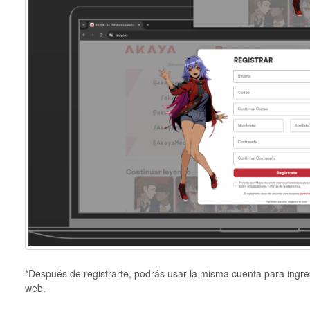
*Después de registrarte, podrás usar la misma cuenta para ingre
web.